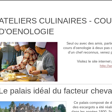
ATELIERS CULINAIRES - CO
D'OENOLOGIE
Seul ou avec des amis, partic
cours d'oenologie à deux pas d
d'un chef reconnus, venez pe
Visitez le site intern
http://w
Le palais idéal du facteur cheva
Ce palais composé de di
des escargots a été réal
dans les années 1800. Son