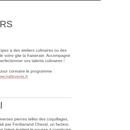
URS
ipez à des ateliers culinaires ou des
e votre gite la fraiseraie. Accompagné
rfectionner vos talents culinaires !
et pour connaire le programme :
ww.hallevents.fr
l
verses pierres telles des coquillages,
isé par Ferdianand Cheval, un facteur,
 talent évident le pousse à construire