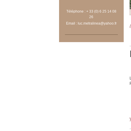
Téléphone : + 33 (0) 6 25 14 08
26
Email : luc.metralinea@yahoo.fr