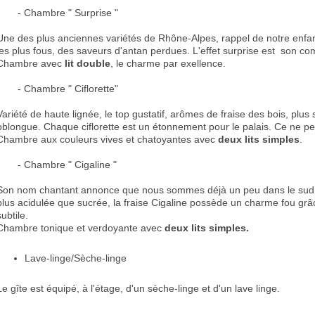
- Chambre " Surprise "
Une des plus anciennes variétés de Rhône-Alpes, rappel de notre enfa
les plus fous, des saveurs d'antan perdues. L'effet surprise est son co
Chambre avec
lit double
, le charme par exellence.
- Chambre " Ciflorette"
Variété de haute lignée, le top gustatif, arômes de fraise des bois, plus
oblongue. Chaque ciflorette est un étonnement pour le palais. Ce ne p
Chambre aux couleurs vives et chatoyantes avec
deux lits simples
.
- Chambre " Cigaline "
Son nom chantant annonce que nous sommes déjà un peu dans le sud 
plus acidulée que sucrée, la fraise Cigaline possède un charme fou grâ
subtile.
Chambre tonique et verdoyante avec
deux lits simples.
Lave-linge/Sèche-linge
Le gîte est équipé, à l'étage, d'un sèche-linge et d'un lave linge.