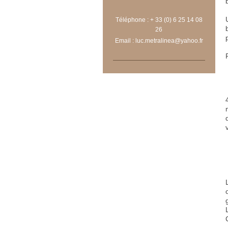
Téléphone : + 33 (0) 6 25 14 08
26
p
Email : luc.metralinea@yahoo.fr