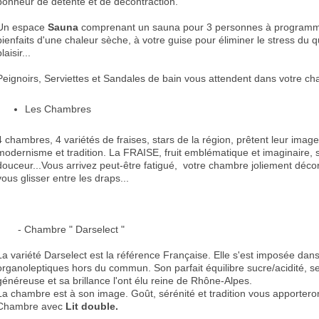
bonheur de détente et de décontraction.
Un espace
Sauna
comprenant un sauna pour 3 personnes à programmer
bienfaits d'une chaleur sèche, à votre guise pour éliminer le stress du 
laisir...
Peignoirs, Serviettes et Sandales de bain vous attendent dans votre ch
Les Chambres
4 chambres, 4 variétés de fraises, stars de la région, prêtent leur image 
modernisme et tradition. La FRAISE, fruit emblématique et imaginaire, 
douceur...Vous arrivez peut-être fatigué, votre chambre joliement décor
vous glisser entre les draps...
- Chambre " Darselect "
La variété Darselect est la référence Française. Elle s'est imposée dans
organoleptiques hors du commun. Son parfait équilibre sucre/acidité,
généreuse et sa brillance l'ont élu reine de Rhône-Alpes.
La chambre est à son image. Goût, sérénité et tradition vous apportero
Chambre avec
Lit double.